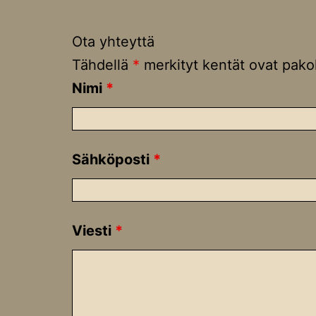
Ota yhteyttä
Tähdellä
*
merkityt kentät ovat pakol
Nimi
*
Sähköposti
*
Viesti
*