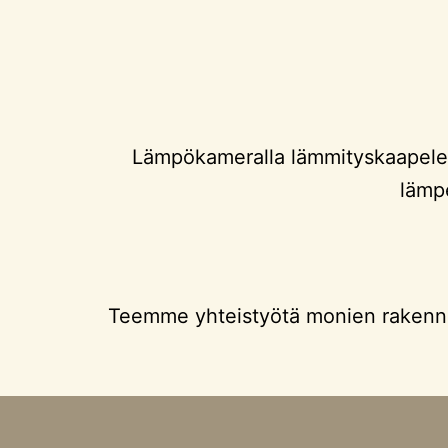
Lämpökameralla lämmityskaapeleid
lämp
Teemme yhteistyötä monien rakennu