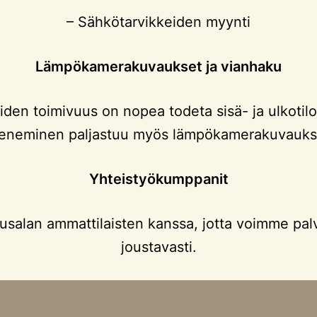
– Sähkötarvikkeiden myynti
Lämpökamerakuvaukset ja vianhaku
en toimivuus on nopea todeta sisä- ja ulkotilo
eneminen paljastuu myös lämpökamerakuvauks
Yhteistyökumppanit
salan ammattilaisten kanssa, jotta voimme pal
joustavasti.